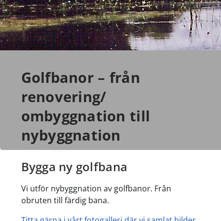
Golfbanor – från
renovering/
ombyggnation till
nybyggnation
Bygga ny golfbana
Vi utför nybyggnation av golfbanor. Från
obruten till färdig bana.
Titta gärna i vårt fotogalleri där vi samlat bilder